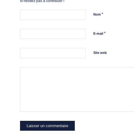
N’hésitez pas à contribuer !
*
Nom
*
E-mail
Site web